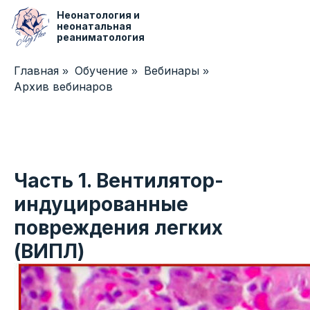
Неонатология и
неонатальная
реаниматология
Главная
Обучение
Вебинары
»
»
»
Центр медицинского образования
Архив вебинаров
Часть 1. Вентилятор-
индуцированные
повреждения легких
(ВИПЛ)