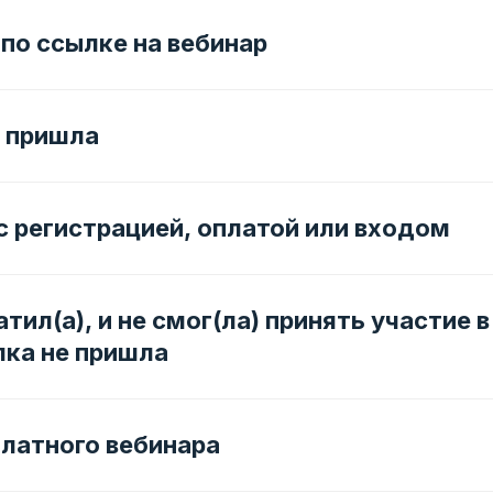
 по ссылке на вебинар
е пришла
с регистрацией, оплатой или входом
тил(а), и не смог(ла) принять участие 
лка не пришла
платного вебинара