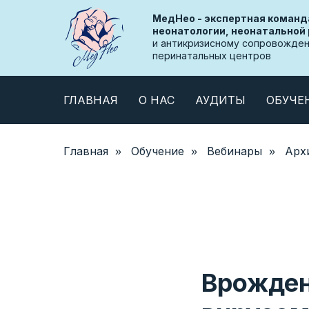
МедНео - экспертная команд
неонатологии, неонатальной
и антикризисному сопровожде
перинатальных центров
ГЛАВНАЯ
О НАС
АУДИТЫ
ОБУЧЕ
Главная
Обучение
Вебинары
Арх
»
»
»
Врожден