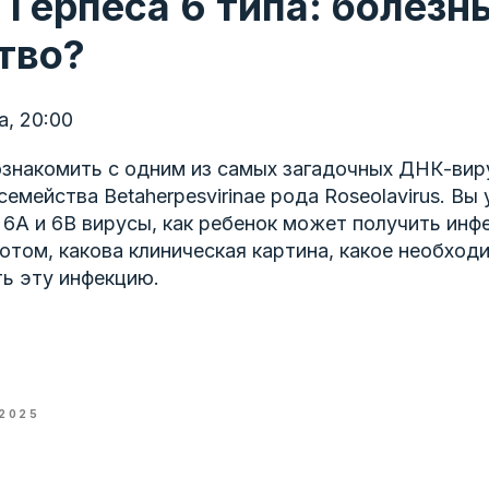
 Герпеса 6 типа: болезн
тво?
а, 20:00
ознакомить с одним из самых загадочных ДНК-вир
семейства Betaherpesvirinae рода Roseolavirus. Вы
6А и 6В вирусы, как ребенок может получить инф
отом, какова клиническая картина, какое необхо
ть эту инфекцию.
2025