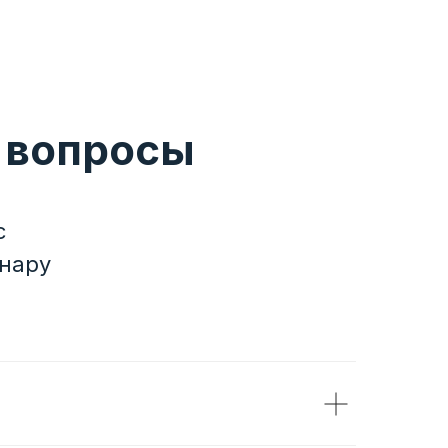
 вопросы
с
нару