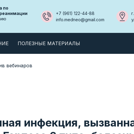
а по
+7 (961) 122-44-88
г
 реанимации
нию
info.medneo@gmail.com
у
НИЕ
ПОЛЕЗНЫЕ МАТЕРИАЛЫ
ив вебинаров
ная инфекция, вызванн