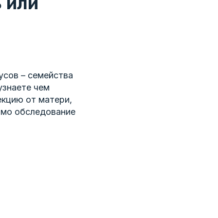
ь или
усов – семейства
 узнаете чем
екцию от матери,
димо обследование