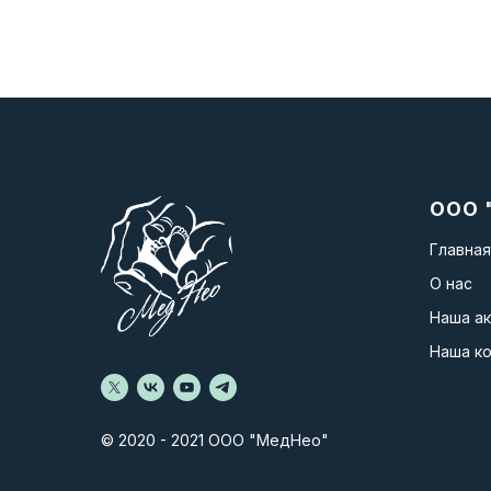
ООО 
Главная
О нас
Наша а
Наша к
© 2020 - 2021 ООО "МедНео"